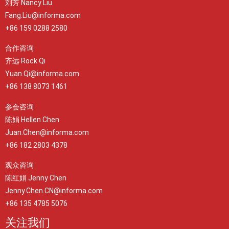
刘芳 Nancy Liu
Fang.Liu@informa.com
+86 159 0288 2580
合作咨询
齐远 Rock Qi
Yuan.Qi@informa.com
+86 138 8073 1461
参会咨询
陈娟 Hellen Chen
Juan.Chen@informa.com
+86 182 2803 4378
观众咨询
陈红娟 Jenny Chen
Jenny.Chen.CN@informa.com
+86 135 4785 5076
关注我们